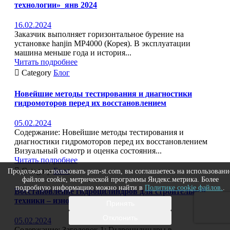
технологии»_янв 2024
16.02.2024
Заказчик выполняет горизонтальное бурение на
установке hanjin MP4000 (Корея). В эксплуатации
машина меньше года и история...
Читать подробнее

Category
Блог
Новейшие методы тестирования и диагностики
гидромоторов перед их восстановлением
05.02.2024
Содержание: Новейшие методы тестирования и
диагностики гидромоторов перед их восстановлением
Визуальный осмотр и оценка состояния...
Читать подробнее

Category
Блог
Продолжая использовать psm-st.com, вы соглашаетесь на использовани
файлов cookie, метрической программы Яндекс.метрика. Более
подробную информацию можно найти в
Политике cookie файлов.
.
Восстановление гидроцилиндров для строительной
техники – износ и возможности ремонта
Принять
Отклонить
05.02.2024
Содержание: Заголовок 1: Гидроцилиндры в