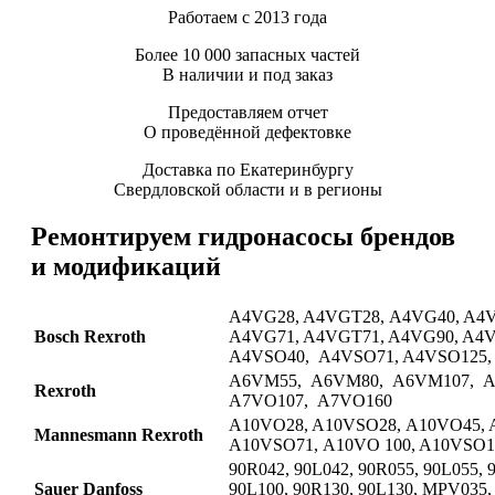
Работаем с 2013 года
Более 10 000 запасных частей
В наличии и под заказ
Предоставляем отчет
О проведённой дефектовке
Доставка по Екатеринбургу
Свердловской области и в регионы
Ремонтируем гидронасосы брендов
и модификаций
A4VG28, A4VGT28, A4VG40, A4V
Bosch Rexroth
A4VG71, A4VGT71, A4VG90, A4
A4VSO40, A4VSO71, A4VSO125,
A6VM55, A6VM80, A6VM107, A
Rexroth
A7VO107, A7VO160
A10VO28, A10VSO28, A10VO45, 
Mannesmann Rexroth
A10VSO71, A10VO 100, A10VSO1
90R042, 90L042, 90R055, 90L055, 
Sauer Danfoss
90L100, 90R130, 90L130, MPV035,