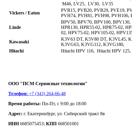
M46, LV25, LV30, LV35
PVB15, PVB20, PVB29, PVE19, P
Vickers / Eaton
PVH74, PVH81, PVH98, PVH106,
BPV50, BPV70, BPV100, BPV130,
Linde
HPR130, HPR55-02, HPR75-02, HP
02, HPV75-02, HPV105-02, HPV135
K3V63 DT, K5V80 DT, K3VL45, K
Kawasaki
K3VG63, K3VG112, K3VG180,
Hitachi
Hitachi HPV 116, Hitachi HPV 125,
ООО "ПСМ Сервисные технологии"
Телефон:
+7 (343) 264-66-48
Время работы:
Пн-Пт, с 9:00 до 18:00
Адрес:
г. Екатеринбург, ул. Сибирский тракт 8в
ИНН
6685075453;
КПП
668501001