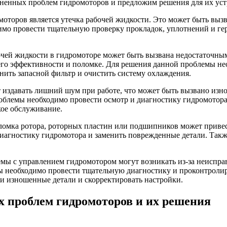
раненных проблем гидромоторов и предложим решения для их уст
оторов является утечка рабочей жидкости. Это может быть выз
мо провести тщательную проверку прокладок, уплотнений и ге
чей жидкости в гидромоторе может быть вызвана недостаточны
го эффективности и поломке. Для решения данной проблемы не
енить запасной фильтр и очистить систему охлаждения.
издавать лишний шум при работе, что может быть вызвано изн
роблемы необходимо провести осмотр и диагностику гидромотора
кое обслуживание.
ломка ротора, роторных пластин или подшипников может приве
иагностику гидромотора и заменить поврежденные детали. Такж
ы с управлением гидромотором могут возникать из-за неиспра
ы необходимо провести тщательную диагностику и проконтролиро
и изношенные детали и скорректировать настройки.
х проблем гидромоторов и их решения