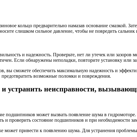
зиновое кольцо предварительно намазав основание смазкой. Зат
аносите слишком сильное давление, чтобы не повредить сальник 
вильность и надежность. Проверьте, нет ли утечек или зазоров 
етичен. Если обнаружены неполадки, повторите установку или з
ов, вы сможете обеспечить максимальную надежность и эффекти
ы предотвратить возможные поломки и повреждения.
 и устранить неисправности, вызывающ
е подшипников может вызвать появление шума в гидромоторе. 
ть и проверить состояние подшипников и при необходимости зам
же может привести к появлению шума. Для устранения проблемы т