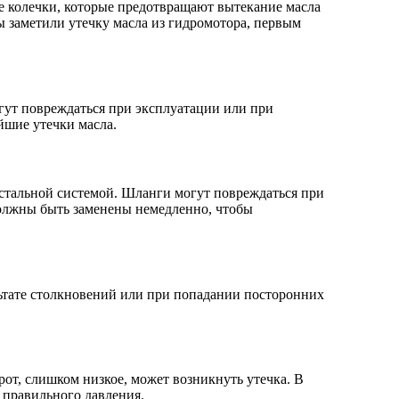
е колечки, которые предотвращают вытекание масла
ы заметили утечку масла из гидромотора, первым
гут повреждаться при эксплуатации или при
шие утечки масла.
стальной системой. Шланги могут повреждаться при
олжны быть заменены немедленно, чтобы
льтате столкновений или при попадании посторонних
от, слишком низкое, может возникнуть утечка. В
 правильного давления.