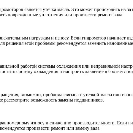
ромоторов является утечка масла. Это может происходить из-за
ить поврежденные уплотнения или произвести ремонт вала.
начительным нагрузкам и износу. Если гидромотор начинает изд
Для решения этой проблемы рекомендуется заменить изношенны
авильной работой системы охлаждения или неправильной настр
чистить систему охлаждения и настроить давление в соответств
вращения, возможно, проблема связана с утечкой масла или изно
же рассмотрите возможность замены подшипников.
еравномерному износу и снижению производительности. Если ги
екомендуется произвести ремонт или замену вала.