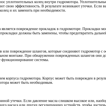
знос уплотнительных колец внутри гидромотора. Уплотнительны
яют свою эффективность. В результате возникают утечки. Если в
колец и их заменить при необходимости.
 является повреждение прокладок в гидромоторе. Прокладки мо
прокладки должны быть заменены, чтобы предотвратить дальней
в или повреждение шлангов, которые соединяют гидромотор с о
льном монтаже. При обнаружении поврежденных шлангов они д
ое функционирование системы.
ием корпуса гидромотора. Корпус может быть поврежден в резу
мотора может быть необходимым.
иной утечки. Если давление масла слишком высокое или, наобор
ного насоса или других регулирующих устройств, чтобы достичь