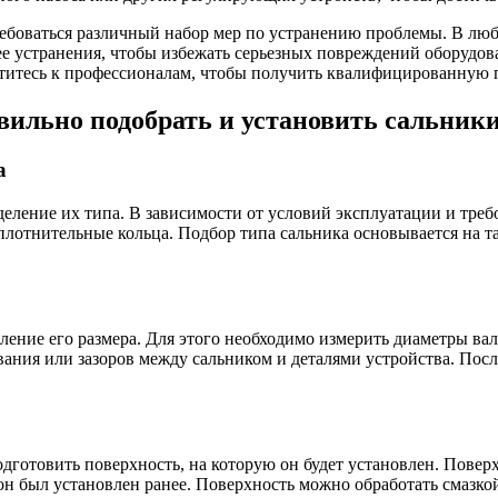
ебоваться различный набор мер по устранению проблемы. В любо
ее устранения, чтобы избежать серьезных повреждений оборудов
ратитесь к профессионалам, чтобы получить квалифицированную
вильно подобрать и установить сальник
а
еление их типа. В зависимости от условий эксплуатации и тре
плотнительные кольца. Подбор типа сальника основывается на та
ение его размера. Для этого необходимо измерить диаметры ва
ния или зазоров между сальником и деталями устройства. Посл
дготовить поверхность, на которую он будет установлен. Повер
 он был установлен ранее. Поверхность можно обработать смаз