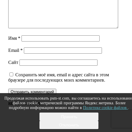
Имя
*
Email
*
Сайт
Сохранить моё имя, email и адрес сайта в этом
браузере для последующих моих комментариев.
Продолжая использовать psm-st.com, вы соглашаетесь на использовани
файлов cookie, метрической программы Яндекс.метрика. Более
RELATED STORIES
подробную информацию можно найти в
Политике cookie файлов.
.
Принять
Отклонить