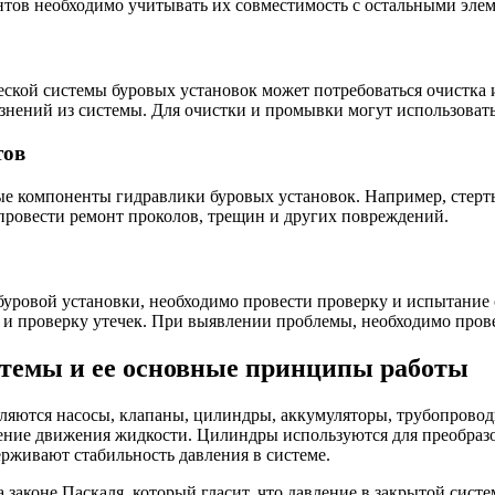
нтов необходимо учитывать их совместимость с остальными эле
ческой системы буровых установок может потребоваться очистка 
рязнений из системы. Для очистки и промывки могут использоват
тов
е компоненты гидравлики буровых установок. Например, стерт
ровести ремонт проколов, трещин и других повреждений.
буровой установки, необходимо провести проверку и испытание 
в и проверку утечек. При выявлении проблемы, необходимо про
стемы и ее основные принципы работы
яются насосы, клапаны, цилиндры, аккумуляторы, трубопроводы
ение движения жидкости. Цилиндры используются для преобраз
ерживают стабильность давления в системе.
аконе Паскаля, который гласит, что давление в закрытой систем