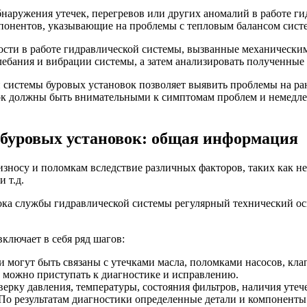
наружения утечек, перегревов или других аномалий в работе г
мпонентов, указывающие на проблемы с тепловым балансом сист
ости в работе гидравлической системы, вызванные механически
бания и вибрации системы, а затем анализировать полученные
 системы буровых установок позволяет выявить проблемы на ран
к должны быть внимательными к симптомам проблем и немедлен
 буровых установок: общая информация
износу и поломкам вследствие различных факторов, таких как н
 т.д.
ока службы гидравлической системы регулярный технический о
ключает в себя ряд шагов:
могут быть связаны с утечками масла, поломками насосов, кла
 можно приступать к диагностике и исправлению.
верку давления, температуры, состояния фильтров, наличия утеч
По результатам диагностики определенные детали и компоненты 