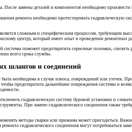
а. После замены деталей и компонентов необходимо произвести
ершения ремонта необходимо протестировать гидравлическую сис
 является сложным и специфическим процессом, требующим выс
исному центру, который имеет опыт в проведении ремонтных ра
 системы поможет предотвратить серьезные поломки, снизить 
ении всего срока службы.
их шлангов и соединений
 быть необходима в случае износа, повреждений или утечек. П
 чтобы предотвратить дальнейшие повреждения системы и возм
одимости.
тключить гидравлическую систему буровой установки и сливать 
струменты. При замене гидравлического соединения также требу
применять методы сварки или прижима может пригодиться. Важн
я ремонта гидравлического соединения могут потребоваться зам