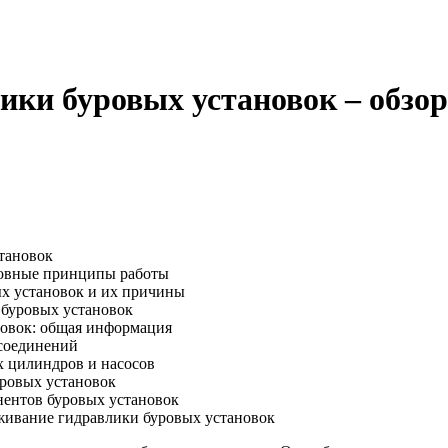
ки буровых установок – обзор
тановок
новные принципы работы
х установок и их причины
 буровых установок
новок: общая информация
 соединений
 цилиндров и насосов
уровых установок
ентов буровых установок
живание гидравлики буровых установок