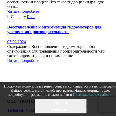
особенности и процесс Что такое гидроцилиндр и для
чего...
Читать подробнее

Category
Блог
Восстановление и оптимизация гидромоторов для
увеличения производительности
05.02.2024
Содержание: Восстановление гидромоторов и их
оптимизация для повышения производительности Что
такое гидромоторы и их применение...
Читать подробнее
Продолжая использовать psm-st.com, вы соглашаетесь на использовани
файлов cookie, метрической программы Яндекс.метрика. Более
подробную информацию можно найти в
Политике cookie файлов.
.
ООО "ПСМ Сервисные технологии"
Принять
Отклонить
Телефон:
+7 (343) 264-66-48