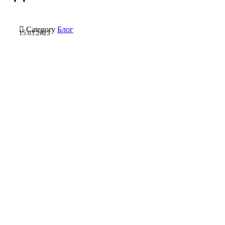

Category
Блог
15.03.2023