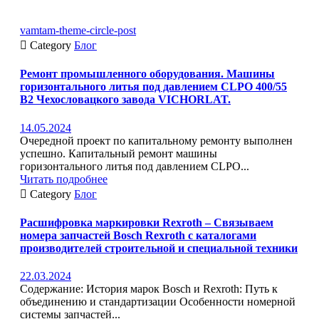
vamtam-theme-circle-post

Category
Блог
Ремонт промышленного оборудования. Машины
горизонтального литья под давлением CLPO 400/55
B2 Чехословацкого завода VICHORLAT.
14.05.2024
Очередной проект по капитальному ремонту выполнен
успешно. Капитальный ремонт машины
горизонтального литья под давлением CLPO...
Читать подробнее

Category
Блог
Расшифровка маркировки Rexroth – Связываем
номера запчастей Bosch Rexroth с каталогами
производителей строительной и специальной техники
22.03.2024
Содержание: История марок Bosch и Rexroth: Путь к
объединению и стандартизации Особенности номерной
системы запчастей...