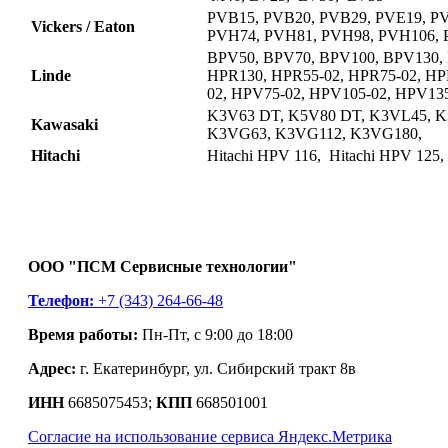
PVB15, PVB20, PVB29, PVE19, P
Vickers / Eaton
PVH74, PVH81, PVH98, PVH106,
BPV50, BPV70, BPV100, BPV130,
Linde
HPR130, HPR55-02, HPR75-02, HP
02, HPV75-02, HPV105-02, HPV135
K3V63 DT, K5V80 DT, K3VL45, K
Kawasaki
K3VG63, K3VG112, K3VG180,
Hitachi
Hitachi HPV 116, Hitachi HPV 125,
ООО "ПСМ Сервисные технологии"
Телефон:
+7 (343) 264-66-48
Время работы:
Пн-Пт, с 9:00 до 18:00
Адрес:
г. Екатеринбург, ул. Сибирский тракт 8в
ИНН
6685075453;
КПП
668501001
Согласие на использование сервиса Яндекс.Метрика