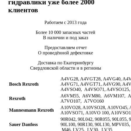
гидравлики уже более 2000
клиентов
Работаем с 2013 года
Более 10 000 запасных частей
В наличии и под заказ
Предоставляем отчет
О проведённой дефектовке
Доставка по Екатеринбургу
Свердловской области и в регионы
A4VG28, A4VGT28, A4VG40, A4V
Bosch Rexroth
A4VG71, A4VGT71, A4VG90, A4
A4VSO40, A4VSO71, A4VSO125,
A6VM55, A6VM80, A6VM107, A
Rexroth
A7VO107, A7VO160
A10VO28, A10VSO28, A10VO45, 
Mannesmann Rexroth
A10VSO71, A10VO 100, A10VSO1
90R042, 90L042, 90R055, 90L055, 
Sauer Danfoss
90L100, 90R130, 90L130, MPV035,
M46, LV25, LV30, LV35