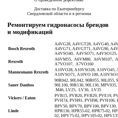
Доставка по Екатеринбургу
Свердловской области и в регионы
Ремонтируем гидронасосы брендов
и модификаций
A4VG28, A4VGT28, A4VG40, A4V
Bosch Rexroth
A4VG71, A4VGT71, A4VG90, A4
A4VSO40, A4VSO71, A4VSO125,
A6VM55, A6VM80, A6VM107, A
Rexroth
A7VO107, A7VO160
A10VO28, A10VSO28, A10VO45, 
Mannesmann Rexroth
A10VSO71, A10VO 100, A10VSO1
90R042, 90L042, 90R055, 90L055, 
Sauer Danfoss
90L100, 90R130, 90L130, MPV035,
M46, LV25, LV30, LV35
PVB15, PVB20, PVB29, PVE19, P
Vickers / Eaton
PVH74, PVH81, PVH98, PVH106,
BPV50, BPV70, BPV100, BPV130,
Linde
HPR130, HPR55-02, HPR75-02, HP
02, HPV75-02, HPV105-02, HPV135