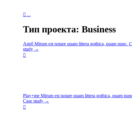

...
Тип проекта:
Business
Astrő
Mirum est notare quam littera gothica, quam nunc.
C
study →

Play+me
Mirum est notare quam littera gothica, quam nun
Case study →
