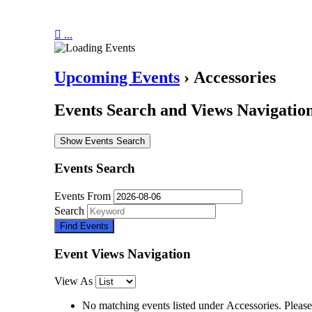

...
Upcoming Events
› Аccessories
Events Search and Views Navigatio
Show Events Search
Events Search
Events From
Search
Event Views Navigation
View As
No matching events listed under Аccessories. Please t