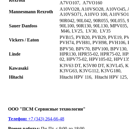
Rexroth
A7VO107, A7VO160
A10VO28, A10VSO28, A10VO45, 
Mannesmann Rexroth
A10VSO71, A10VO 100, A10VSO1
90R042, 90L042, 90R055, 90L055, 
Sauer Danfoss
90L100, 90R130, 90L130, MPV035,
M46, LV25, LV30, LV35
PVB15, PVB20, PVB29, PVE19, P
Vickers / Eaton
PVH74, PVH81, PVH98, PVH106,
BPV50, BPV70, BPV100, BPV130,
Linde
HPR130, HPR55-02, HPR75-02, HP
02, HPV75-02, HPV105-02, HPV135
K3V63 DT, K5V80 DT, K3VL45, K
Kawasaki
K3VG63, K3VG112, K3VG180,
Hitachi
Hitachi HPV 116, Hitachi HPV 125,
ООО "ПСМ Сервисные технологии"
Телефон:
+7 (343) 264-66-48
Время работы:
Пн-Пт, с 9:00 до 18:00