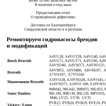
Более 10 000 запасных частей
В наличии и под заказ
Предоставляем отчет
О проведённой дефектовке
Доставка по Екатеринбургу
Свердловской области и в регионы
Ремонтируем гидронасосы брендов
и модификаций
A4VG28, A4VGT28, A4VG40, A4V
Bosch Rexroth
A4VG71, A4VGT71, A4VG90, A4
A4VSO40, A4VSO71, A4VSO125,
A6VM55, A6VM80, A6VM107, A
Rexroth
A7VO107, A7VO160
A10VO28, A10VSO28, A10VO45, 
Mannesmann Rexroth
A10VSO71, A10VO 100, A10VSO1
90R042, 90L042, 90R055, 90L055, 
Sauer Danfoss
90L100, 90R130, 90L130, MPV035,
M46, LV25, LV30, LV35
PVB15, PVB20, PVB29, PVE19, P
Vickers / Eaton