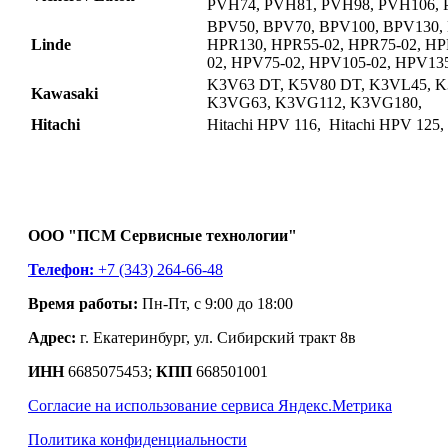
PVH74, PVH81, PVH98, PVH106,
BPV50, BPV70, BPV100, BPV130,
Linde
HPR130, HPR55-02, HPR75-02, HP
02, HPV75-02, HPV105-02, HPV135
K3V63 DT, K5V80 DT, K3VL45, K
Kawasaki
K3VG63, K3VG112, K3VG180,
Hitachi
Hitachi HPV 116, Hitachi HPV 125,
ООО "ПСМ Сервисные технологии"
Телефон:
+7 (343) 264-66-48
Время работы:
Пн-Пт, с 9:00 до 18:00
Адрес:
г. Екатеринбург, ул. Сибирский тракт 8в
ИНН
6685075453;
КПП
668501001
Согласие на использование сервиса Яндекс.Метрика
Политика конфиденциальности